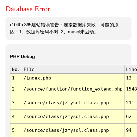
Database Error
(1040) 365建站错误警告：连接数据库失败，可能的原
因：1、数据库密码不对; 2、mysql未启动。
PHP Debug
No.
File
Line
1
/index.php
13
2
/source/function/function_extend.php
1548
3
/source/class/jzmysql.class.php
211
4
/source/class/jzmysql.class.php
62
5
/source/class/jzmysql.class.php
94