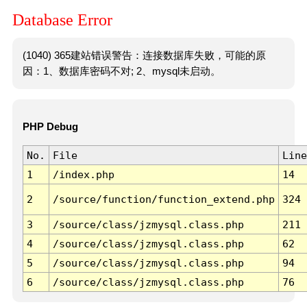
Database Error
(1040) 365建站错误警告：连接数据库失败，可能的原
因：1、数据库密码不对; 2、mysql未启动。
PHP Debug
No.
File
Line
1
/index.php
14
2
/source/function/function_extend.php
324
3
/source/class/jzmysql.class.php
211
4
/source/class/jzmysql.class.php
62
5
/source/class/jzmysql.class.php
94
6
/source/class/jzmysql.class.php
76