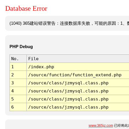
Database Error
(1040) 365建站错误警告：连接数据库失败，可能的原因：1、数
PHP Debug
No.
File
1
/index.php
2
/source/function/function_extend.php
3
/source/class/jzmysql.class.php
4
/source/class/jzmysql.class.php
5
/source/class/jzmysql.class.php
6
/source/class/jzmysql.class.php
www.365jz.com
已经将此