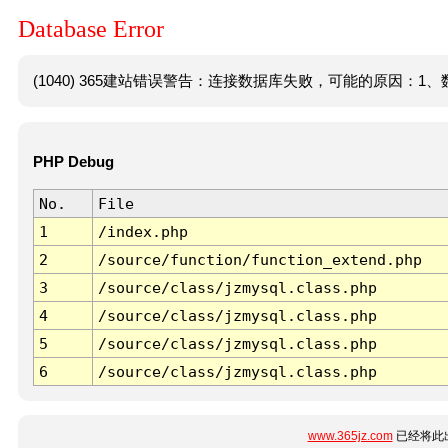
Database Error
(1040) 365建站错误警告：连接数据库失败，可能的原因：1、数
PHP Debug
No.
File
1
/index.php
2
/source/function/function_extend.php
3
/source/class/jzmysql.class.php
4
/source/class/jzmysql.class.php
5
/source/class/jzmysql.class.php
6
/source/class/jzmysql.class.php
www.365jz.com
已经将此