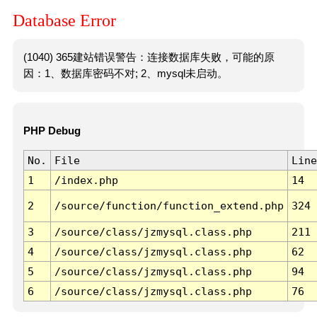
Database Error
(1040) 365建站错误警告：连接数据库失败，可能的原
因：1、数据库密码不对; 2、mysql未启动。
PHP Debug
No.
File
Line
1
/index.php
14
2
/source/function/function_extend.php
324
3
/source/class/jzmysql.class.php
211
4
/source/class/jzmysql.class.php
62
5
/source/class/jzmysql.class.php
94
6
/source/class/jzmysql.class.php
76