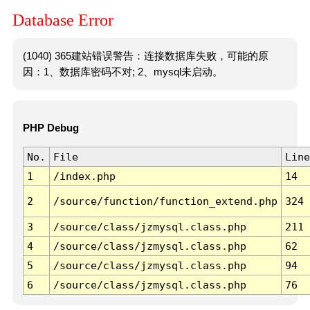
Database Error
(1040) 365建站错误警告：连接数据库失败，可能的原
因：1、数据库密码不对; 2、mysql未启动。
PHP Debug
No.
File
Line
1
/index.php
14
2
/source/function/function_extend.php
324
3
/source/class/jzmysql.class.php
211
4
/source/class/jzmysql.class.php
62
5
/source/class/jzmysql.class.php
94
6
/source/class/jzmysql.class.php
76