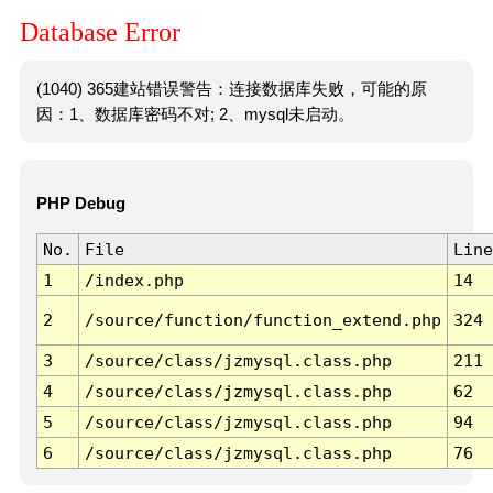
Database Error
(1040) 365建站错误警告：连接数据库失败，可能的原
因：1、数据库密码不对; 2、mysql未启动。
PHP Debug
No.
File
Line
1
/index.php
14
2
/source/function/function_extend.php
324
3
/source/class/jzmysql.class.php
211
4
/source/class/jzmysql.class.php
62
5
/source/class/jzmysql.class.php
94
6
/source/class/jzmysql.class.php
76