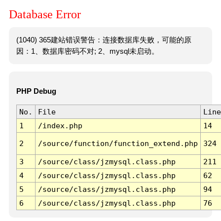
Database Error
(1040) 365建站错误警告：连接数据库失败，可能的原
因：1、数据库密码不对; 2、mysql未启动。
PHP Debug
No.
File
Line
1
/index.php
14
2
/source/function/function_extend.php
324
3
/source/class/jzmysql.class.php
211
4
/source/class/jzmysql.class.php
62
5
/source/class/jzmysql.class.php
94
6
/source/class/jzmysql.class.php
76