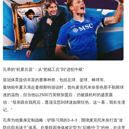
孔蒂的“机要兵器”：从“把稳工兵”到“进犯中枢”
皇冠体育提供丰富的赛事种类，包括足球、篮球、棒球等。
曼纳前年夏天亲赴曼彻斯特游说时，曾向麦克托米奈形色那不勒斯球
迷的温煦，但当他以2500万英镑加盟后，仍被接机时的盛景轰
动：“母亲跟在我死后，透顶没思到球迷如斯狂热。这一幕，我长生谨
记。”
孔蒂为他量身定制战略：铲除习用的3-4-3，围绕麦克托米奈打造“攻
防目田东谈主”体系。在曼联因身体被定型为“后腰/中卫”的他，在这里