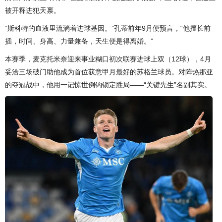
被开释进犯天禀。
“斯科特的血液里流淌着进球基因。”孔蒂前年9月便预言，“他擅长前
插，时间、身高、力量兼备，天生便是得离婚。”
本赛季，麦克托米奈迎来事业糊口初次联赛进球上双（12球），4月
妥洽三场破门助他成为首位获意甲月最好的苏格兰球员。对阵热那亚
的夺冠战中，他用一记惊世倒钩锁定胜局——“关键先生”名副其实。