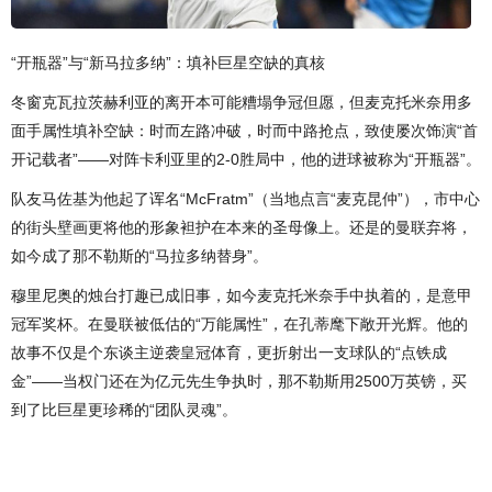
“开瓶器”与“新马拉多纳”：填补巨星空缺的真核
冬窗克瓦拉茨赫利亚的离开本可能糟塌争冠但愿，但麦克托米奈用多
面手属性填补空缺：时而左路冲破，时而中路抢点，致使屡次饰演“首
开记载者”——对阵卡利亚里的2-0胜局中，他的进球被称为“开瓶器”。
队友马佐基为他起了诨名“McFratm”（当地点言“麦克昆仲”），市中心
的街头壁画更将他的形象袒护在本来的圣母像上。还是的曼联弃将，
如今成了那不勒斯的“马拉多纳替身”。
穆里尼奥的烛台打趣已成旧事，如今麦克托米奈手中执着的，是意甲
冠军奖杯。在曼联被低估的“万能属性”，在孔蒂麾下敞开光辉。他的
故事不仅是个东谈主逆袭皇冠体育，更折射出一支球队的“点铁成
金”——当权门还在为亿元先生争执时，那不勒斯用2500万英镑，买
到了比巨星更珍稀的“团队灵魂”。