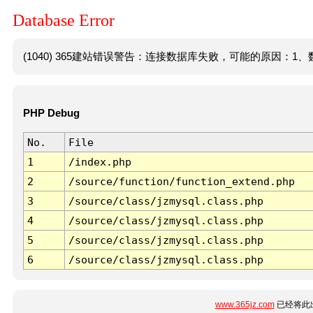
Database Error
(1040) 365建站错误警告：连接数据库失败，可能的原因：1、数
PHP Debug
No.
File
1
/index.php
2
/source/function/function_extend.php
3
/source/class/jzmysql.class.php
4
/source/class/jzmysql.class.php
5
/source/class/jzmysql.class.php
6
/source/class/jzmysql.class.php
www.365jz.com
已经将此