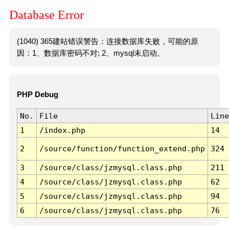
Database Error
(1040) 365建站错误警告：连接数据库失败，可能的原
因：1、数据库密码不对; 2、mysql未启动。
PHP Debug
No.
File
Line
1
/index.php
14
2
/source/function/function_extend.php
324
3
/source/class/jzmysql.class.php
211
4
/source/class/jzmysql.class.php
62
5
/source/class/jzmysql.class.php
94
6
/source/class/jzmysql.class.php
76