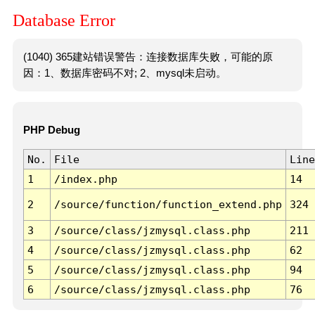
Database Error
(1040) 365建站错误警告：连接数据库失败，可能的原
因：1、数据库密码不对; 2、mysql未启动。
PHP Debug
No.
File
Line
1
/index.php
14
2
/source/function/function_extend.php
324
3
/source/class/jzmysql.class.php
211
4
/source/class/jzmysql.class.php
62
5
/source/class/jzmysql.class.php
94
6
/source/class/jzmysql.class.php
76