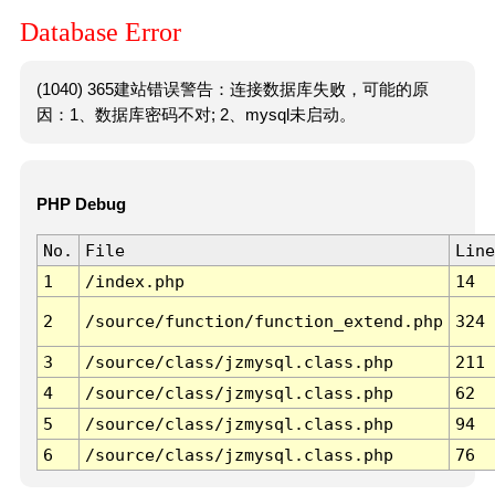
Database Error
(1040) 365建站错误警告：连接数据库失败，可能的原
因：1、数据库密码不对; 2、mysql未启动。
PHP Debug
No.
File
Line
1
/index.php
14
2
/source/function/function_extend.php
324
3
/source/class/jzmysql.class.php
211
4
/source/class/jzmysql.class.php
62
5
/source/class/jzmysql.class.php
94
6
/source/class/jzmysql.class.php
76